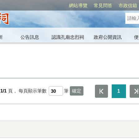
網站導覽
常見問答
市政信箱
所
公告訊息
認識孔廟忠烈祠
政府公開資訊
便
1/1
頁，
每頁顯示筆數
筆
1