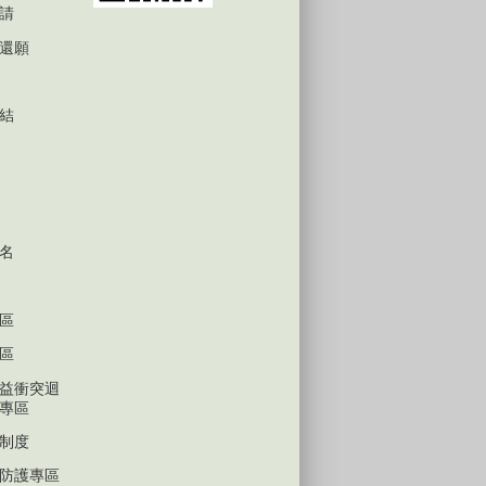
請
還願
結
名
區
區
益衝突迴
專區
制度
防護專區