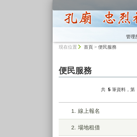
:::
管理
:::
現在位置
首頁
>
便民服務
便民服務
共
5
筆資料，第
1
線上報名
2
場地租借