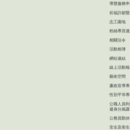
導覽服務申
祈福許願暨
志工園地
粉絲專頁連
相關法令
活動相簿
網站連結
線上活動報
藝術空間
廉政宣導專
性別平等專
公職人員利
避身分揭露
公務員勤休
安全及衛生