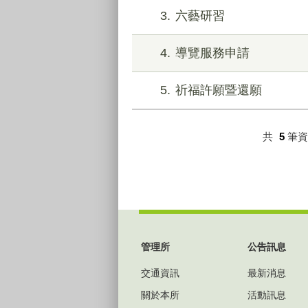
3
六藝研習
4
導覽服務申請
5
祈福許願暨還願
共
5
筆
:::
管理所
公告訊息
交通資訊
最新消息
關於本所
活動訊息