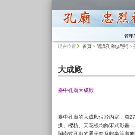
:::
管理
:::
現在位置
首頁
>
認識孔廟忠烈祠
>
大成殿
臺中孔廟大成殿
臺中孔廟的大成殿位於內庭，寬27
拱、樑枋、天花板均飾宋式彩畫，
閩南式孔廟的通天筒及鴟梟等裝飾