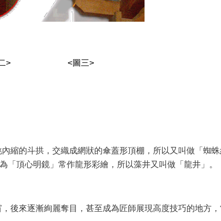
> <圖三>
挑內縮的斗拱，交織成網狀的傘蓋形頂棚，所以又叫做「蜘蛛
為「頂心明鏡」常作龍形彩繪，所以藻井又叫做「龍井」。
窗，後來逐漸絢麗奪目，甚至成為匠師展現高度技巧的地方，