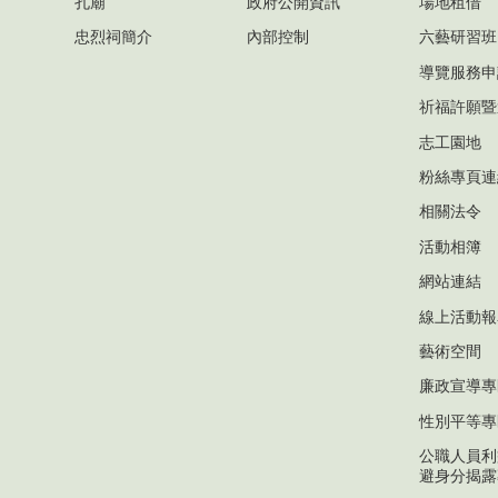
孔廟
政府公開資訊
場地租借
忠烈祠簡介
內部控制
六藝研習班
導覽服務申
祈福許願暨
志工園地
粉絲專頁連
相關法令
活動相簿
網站連結
線上活動報
藝術空間
廉政宣導專
性別平等專
公職人員利
避身分揭露