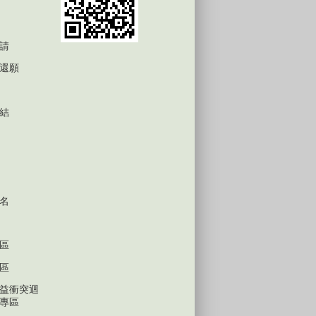
請
還願
結
名
區
區
益衝突迴
專區