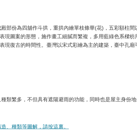
殿部份為四舖作斗拱，重拱內繪單枝條華(花)，五彩額柱間
表現圖案的形態，施作畫工細膩而繁複，多用藍綠色系樑枋
表現復古的時間性。臺灣以宋式彩繪為主的建築，臺中孔廟
且種類繁多，不但具有遮陽避雨的功能，同時也是屋主身份地
構造、種類等圖解，請按這裏。