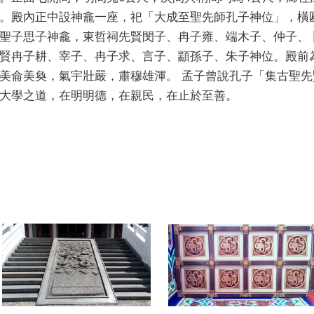
。殿內正中設神龕一座，祀「大成至聖先師孔子神位」，橫
聖子思子神龕，東哲祠先賢閔子、冉子雍、端木子、仲子、
賢冉子耕、宰子、冉子求、言子、顓孫子、朱子神位。殿前
美侖美奐，氣宇壯嚴，肅穆雄渾。 孟子曾說孔子「集古聖
大學之道，在明明德，在親民，在止於至善。