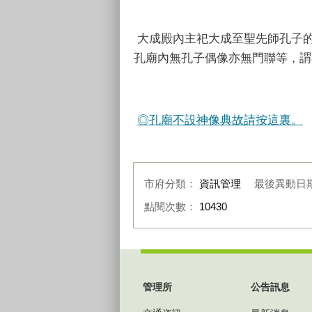
大成殿內主祀大成至聖先師孔子
孔廟內無孔子偶像亦無門聯等，謂
◎孔廟不設神像典故請按這裏。
市府分類：
資訊管理
最後異動日
點閱次數：
10430
:::
管理所
公告訊息