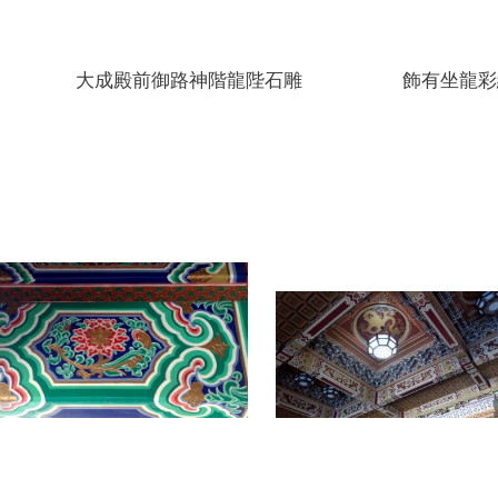
殿前御路神階龍陛石雕 飾有坐龍彩繪圖