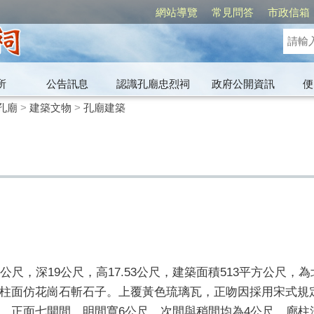
網站導覽
常見問答
市政信箱
所
公告訊息
認識孔廟忠烈祠
政府公開資訊
便
孔廟
>
建築文物
>
孔廟建築
公尺，深19公尺，高17.53公尺，建築面積513平方公尺
柱面仿花崗石斬石子。上覆黃色琉璃瓦，正吻因採用宋式規
。正面七開間，明間寬6公尺，次間與稍間均為4公尺，廊柱深