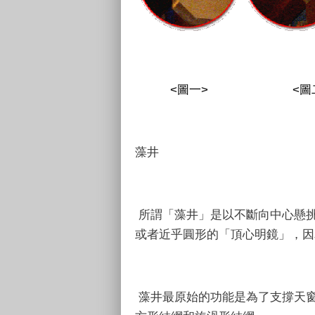
<圖一> <圖二
藻井
所謂「藻井」是以不斷向中心懸
或者近乎圓形的「頂心明鏡」，因
藻井最原始的功能是為了支撐天