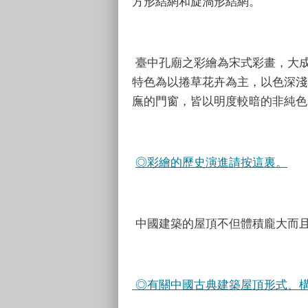
方形結網和旋渦形結網。
臺中孔廟之彩繪為宋式彩畫，大成
特色為以捲草花卉為主，以色深淺
廡的門窗，皆以明度較暗的非純色
◎彩繪的歷史演進請按這裏。
中國建築的屋頂不但體積龐大而
◎有關中國古典建築屋頂形式、