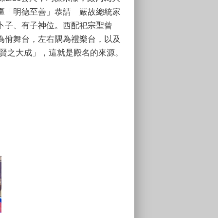
匾「明德至善」恭請 嚴故總統家
卜子、有子神位。西配祀宗聖曾
為佾舞台，左右隅為禮樂台，以及
先賢之大成」，這就是殿名的來源。