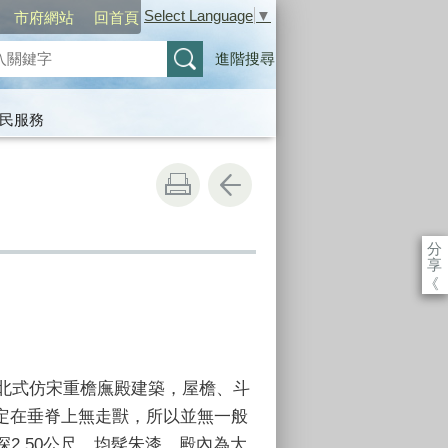
Select Language
▼
市府網站
回首頁
進階搜尋
民服務
分
享
《
，為北式仿宋重檐廡殿建築，屋檐、斗
定在垂脊上無走獸，所以並無一般
2.50公尺，均髹朱漆，殿內為大