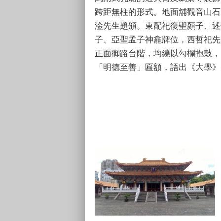
跨距無柱的形式。地面舖觀音山石
淦先生題頒。東配祀復聖顏子、述
子、亞聖孟子神龕牌位，西哲祀先
正面御路台階，均繞以勾欄抱鼓，
「明德至善」匾額，語出《大學》