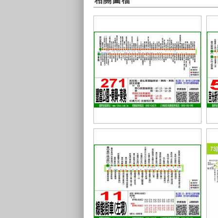
相關圖檔
豐原客運271路
豐