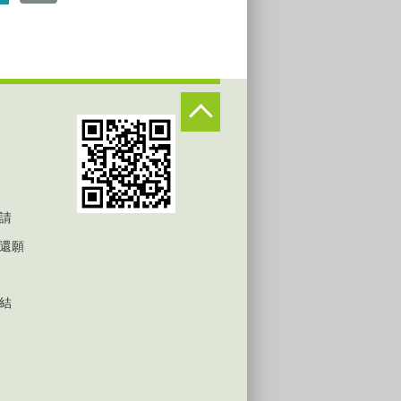
請
還願
結