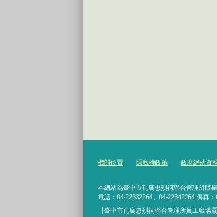
機關位置
隱私權政策
政府網站資
本網站為臺中市孔廟忠烈祠聯合管理所版權所有 4
電話：04-22332264、04-22342264 傳真：0
【臺中市孔廟忠烈祠聯合管理所員工職場