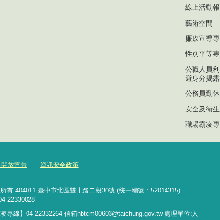
線上活動報
藝術空間
廉政宣導專
性別平等專
公職人員利
避身分揭露
公務員勤休
安全及衛生
職場霸凌專
料開放宣告
資訊安全政策
04011 臺中市北區雙十路二段30號 (統一編號：52014315)
4-22330028
霸凌專線】
04-22332264 信箱hbtcm00603@taichung.gov.tw
處理單位:人