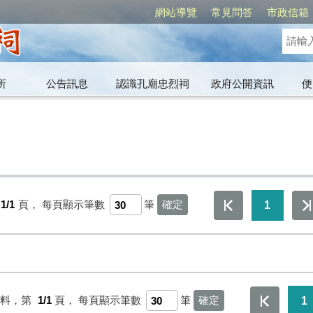
網站導覽
常見問答
市政信箱
所
公告訊息
認識孔廟忠烈祠
政府公開資訊
便
1/1
頁，
每頁顯示筆數
筆
1
資料，第
1/1
頁，
每頁顯示筆數
筆
1