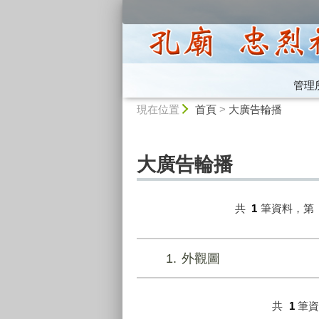
:::
管理
:::
現在位置
首頁
>
大廣告輪播
大廣告輪播
共
1
筆資料，第
1
外觀圖
共
1
筆