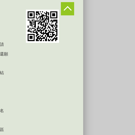
請
還願
結
名
區