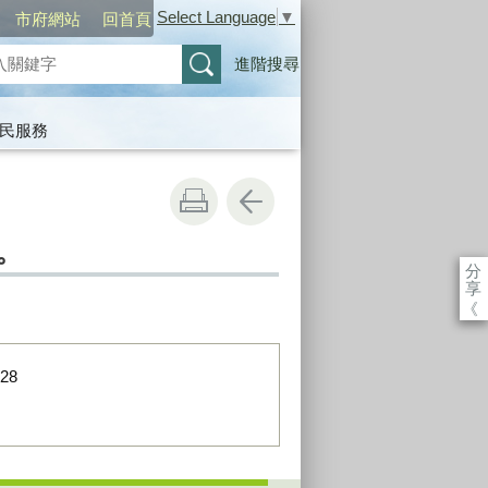
Select Language
▼
市府網站
回首頁
進階搜尋
民服務
。
分
享
《
-28