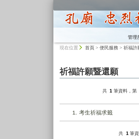
:::
管理
:::
現在位置
首頁
>
便民服務
>
祈福許
祈福許願暨還願
共
1
筆資料，第
1
考生祈福求籤
共
1
筆