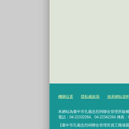
機關位置
隱私權政策
政府網站資
本網站為臺中市孔廟忠烈祠聯合管理所版權所有 4
電話：04-22332264、04-22342264 傳真：0
【臺中市孔廟忠烈祠聯合管理所員工職場