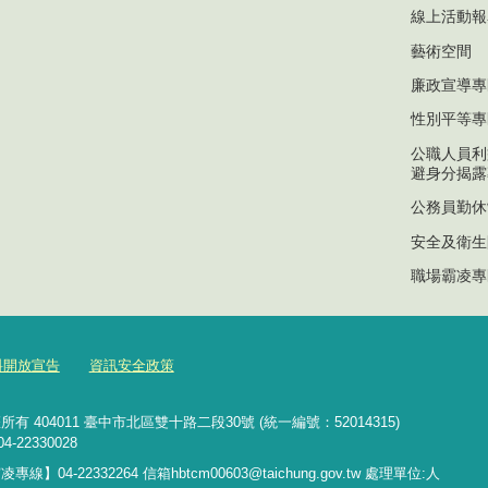
線上活動報
藝術空間
廉政宣導專
性別平等專
公職人員利
避身分揭露
公務員勤休
安全及衛生
職場霸凌專
料開放宣告
資訊安全政策
04011 臺中市北區雙十路二段30號 (統一編號：52014315)
4-22330028
霸凌專線】
04-22332264 信箱hbtcm00603@taichung.gov.tw
處理單位:人