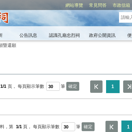
網站導覽
常見問答
市政信箱
所
公告訊息
認識孔廟忠烈祠
政府公開資訊
便
願暨還願
1/1
頁，
每頁顯示筆數
筆
1
資料，第
1/1
頁，
每頁顯示筆數
筆
1