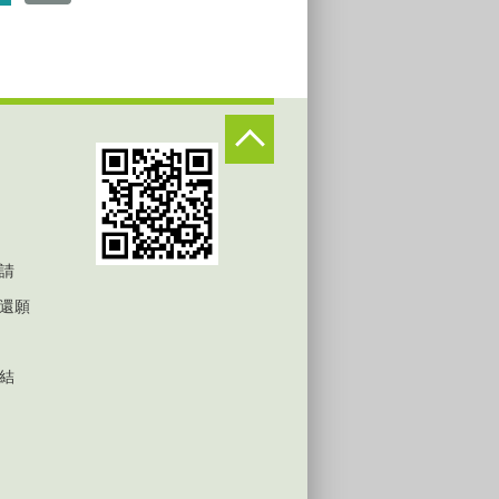
請
還願
結