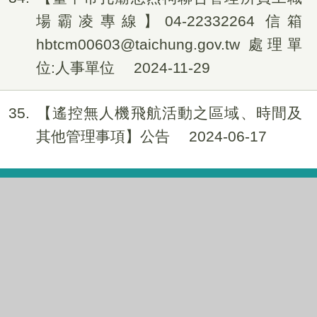
場霸凌專線】04-22332264 信箱
hbtcm00603@taichung.gov.tw 處理單
位:人事單位
2024-11-29
35
【遙控無人機飛航活動之區域、時間及
其他管理事項】公告
2024-06-17
機關位置
隱私權政策
政府網站資料開放宣告
資訊安全政策
本網站為臺中市孔廟忠烈祠聯合管理所版權所有 404011 臺中
市北區雙十路二段30號 (統一編號：52014315)
電話：04-22332264、04-22342264 傳真：04-22330028